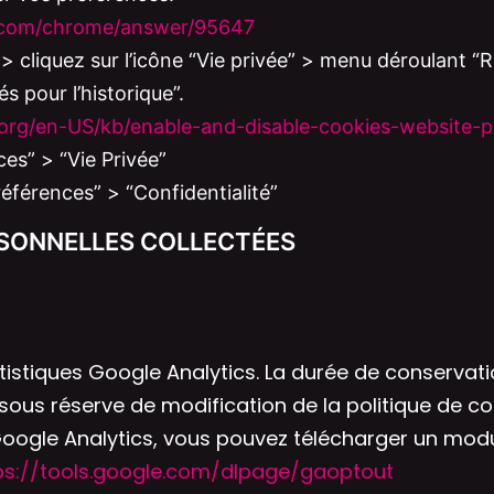
e.com/chrome/answer/95647
 > cliquez sur l’icône “Vie privée” > menu déroulant “
s pour l’historique”.
a.org/en-US/kb/enable-and-disable-cookies-website-
es” > “Vie Privée”
références” > “Confidentialité”
RSONNELLES COLLECTÉES
tatistiques Google Analytics. La durée de conservat
ous réserve de modification de la politique de con
n Google Analytics, vous pouvez télécharger un mod
ps://tools.google.com/dlpage/gaoptout