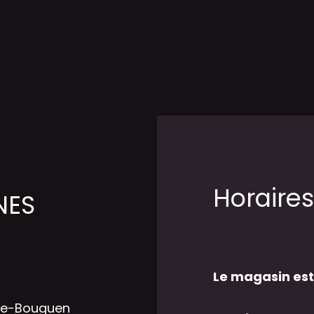
Horaires
NES
Le magasin est
he-Bouguen