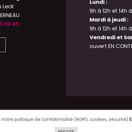
Lundi :
u Leck
9h à 12h et 14h à
DERNEAU
Mardi à jeudi :
5 09 45
9h à 12h et 14h à
Vendredi et Sa
ouvert EN CONTI
 notre politique de confidentialité (RGPD, cookies, sécurité)
E
Site réalisé
Abergraphique
par
REFUSER